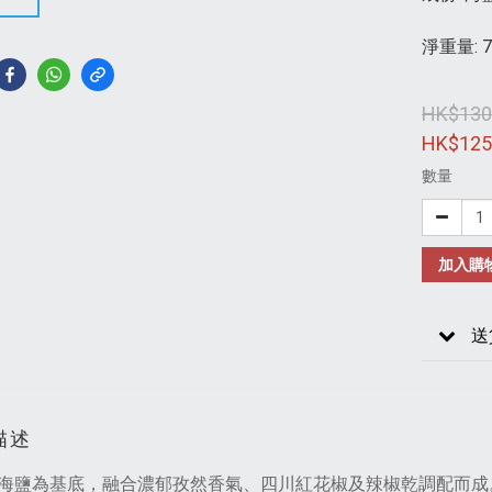
淨重量: 
HK$130
HK$125
數量
加入購
送
描述
海鹽為基底，融合濃郁孜然香氣、四川紅花椒及辣椒乾調配而成