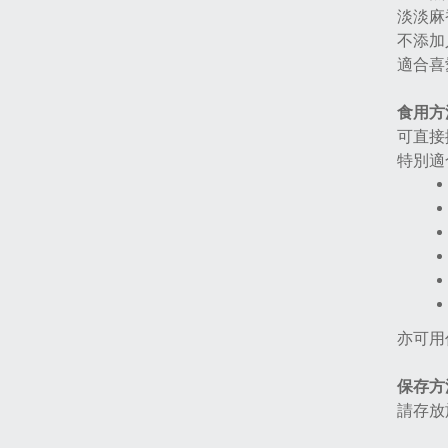
淡淡麻
不添加
適合喜
食用方
可直接
特別適
亦可用
保存方
請存放