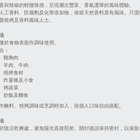
香與辣椒的輕微辣感，呈現層次豐富、香氣濃厚的風味體驗。
人工香料、防腐劑及化學添加物，保留天然香料原有風味。只需
愛燒烤及香料風味人士。
法
撒於食物表面作調味使用。
合：
雞胸肉
羊肉、牛肉
燒烤食材
炸薯條及小食
烤蔬菜
炒飯及麵食
作醃料、燒烤調味或烹調時加入，按個人口味自由搭配。
法
於陰涼乾爽處，避免陽光直接照射。開封後請保持密封，以保留