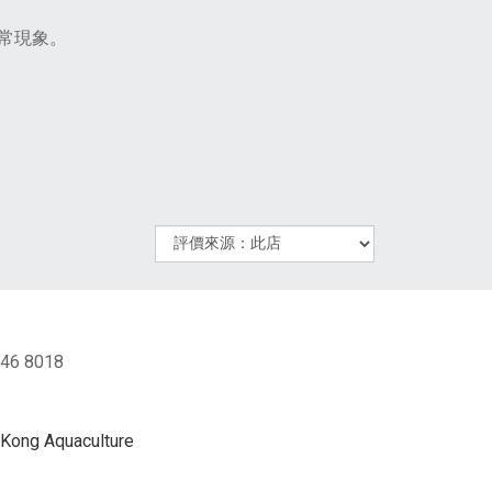
常現象。
46 8018
ng Aquaculture