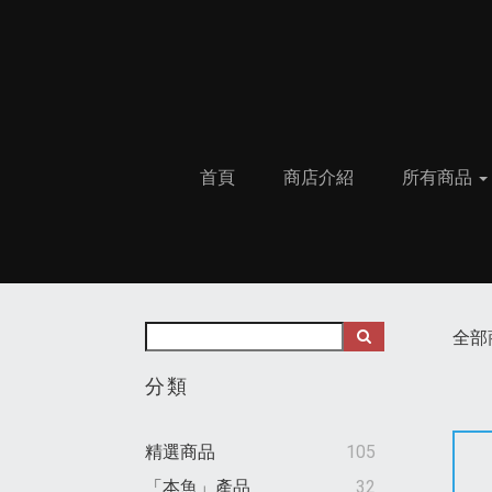
首頁
商店介紹
所有商品
全部
分類
精選商品
105
「本魚」產品
32