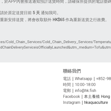
P，於APP內會推送通知預計送貨時間，請確保所提供的電話號
，請於原定送貨日前
5 天
通知我司。
重新安排送貨，將會收取額外
HK$65
作為重新送貨之行政費。
ices/Cold_Chain_Services/Cold_Chain_Delivery_Services/Temperatu
ChainDeliveryServiceisOfficiallyLaunched&utm_medium=Tofu&u
聯絡我們
電話
｜
Whatsapp
｜
+852-98
時間
｜
10:00-18:00
電郵
｜
info@hk.fish
Facebook
｜
本土養殖 Hong Ko
Instagram
｜
hkaquaculture