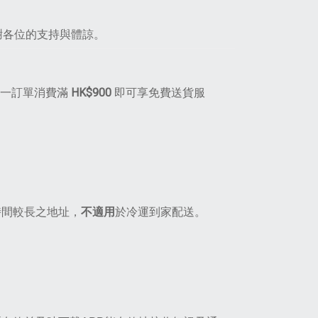
謝各位的支持與體諒。
單一訂單消費滿
HK$900
即可享免費送貨服
時間較長之地址，
不適用
於冷運到家配送。
。