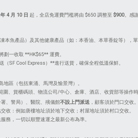
 年 4 月 10 日
起，全店免運費門檻將由 $650 調整至
$900
。感
凍本魚產品）及其他健康產品（如：本香油、本草香錠等），
，將劃一收取 **HK$
65** 運費。
SF Cool Express）**進行送貨，確保全程低溫保鮮。
島地區（包括東涌、馬灣及愉景灣）。
場範圍、貨櫃碼頭、物流公司/中心、倉庫、酒店、收貨部等操作
合署、警局）、醫院、殯儀館
不設上門派送
，顧客須於門口交收
點交收：例如唐樓地址須於地下交收；村屋地址須於村口交收。
供服務，一切以順豐速運之最新公布為準。