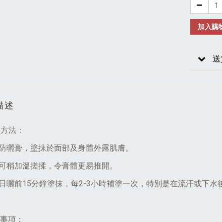
加入購
送
描述
用方法：
防曬膏，塗抹於面部及身體外露肌膚。
可稍加溫搓揉，令膏體更易推開。
日曬前15分鐘塗抹，每2-3小時補塗一次，特別是在流汗或下水
意事項：