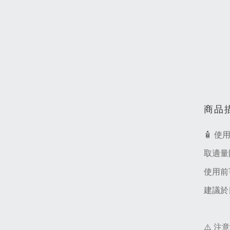
商品
🧴 使
取適量
使用前
建議於
⚠️ 注