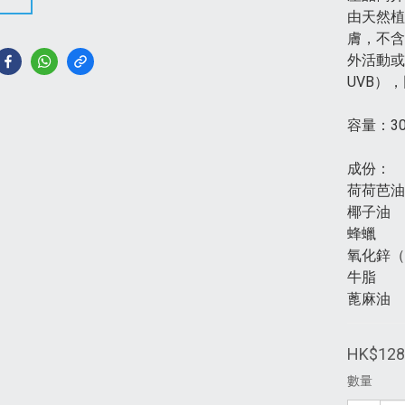
由天然植
膚，不含
外活動或
UVB）
容量：30
成份：
荷荷芭油
椰子油
蜂蠟
氧化鋅（
牛脂
蓖麻油
HK$128
數量