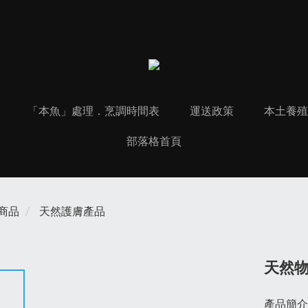
「本魚」處理．烹調時間表
運送政策
本土養殖 
部落格首頁
商品
天然護膚產品
天然
產品簡介