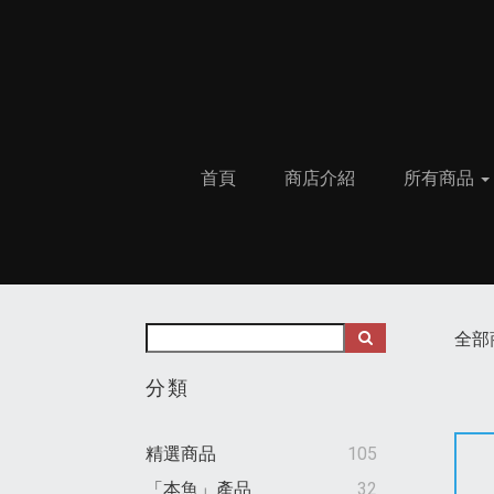
首頁
商店介紹
所有商品
全部
分類
精選商品
105
「本魚」產品
32