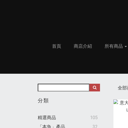
首頁
商店介紹
所有商品
全部
分類
精選商品
105
「本魚」產品
32