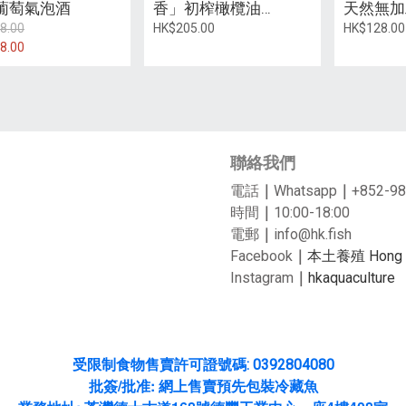
葡萄氣泡酒
香」初榨橄欖油
天然無加
(250ml)
(450克)
8.00
HK$205.00
HK$128.00
8.00
聯絡我們
電話
｜
Whatsapp
｜
+852-98
時間
｜
10:00-18:00
電郵
｜
info@hk.fish
Facebook
｜
本土養殖 Hong Ko
Instagram
｜
hkaquaculture
受限制食物售賣許可證號碼: 0392804080
/
:
批簽
批准
網上售賣預先包裝冷藏魚