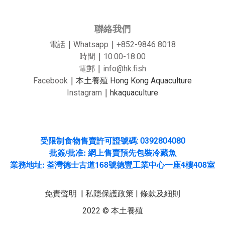
聯絡我們
電話
｜
Whatsapp
｜
+852-9846 8018
時間
｜
10:00-18:00
電郵
｜
info@hk.fish
Facebook
｜
本土養殖 Hong Kong Aquaculture
Instagram
｜
hkaquaculture
受限制食物售賣許可證號碼: 0392804080
/
:
批簽
批准
網上售賣預先包裝冷藏魚
:
168
4
408
業務地址
荃灣德士古道
號德豐工業中心一座
樓
室
免責聲明
|
私隱保護政策
|
條款及細則
2022 © 本土養殖