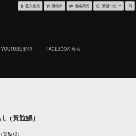
登入會員
購物車
聯絡我們
繁體中文
YOUTUBE 頻道
FACEBOOK 專頁
 L（黃𩶘鯧）
（黃𩶘鯧）