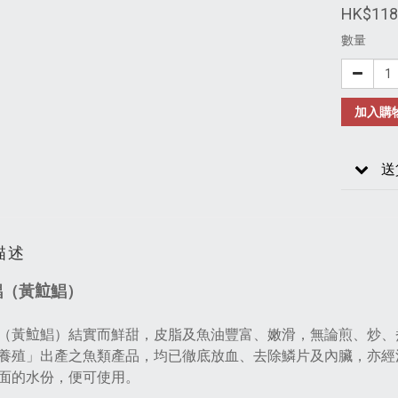
HK$118
數量
加入購
送
描述
（黃𩶘鯧）
（黃𩶘鯧）結實而鮮甜，皮脂及魚油豐富、嫩滑，無論煎、炒
養殖」出產之魚類產品，均已徹底放血、去除鱗片及內臟，亦經
面的水份，便可使用。