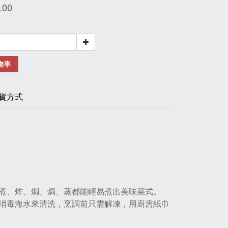
.00
物車
貨方式
、煮、炸、燜、焗、蒸都能輕易煮出美味菜式。
消毒海水來清洗，烹調前只需解凍，用廚房紙巾