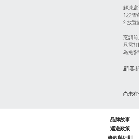
解凍處
1.從
2.放
烹調前
只需打
為免影
顧客
尚未有
品牌故事
運送政策
條款與細則