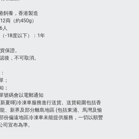
 香港飼養，香港製造
12両（約450g）
6人
（-18度以下）：1年
換貨保證。
確認後，不可取消。
：
訂單；
通知；
運單號碼會以電郵通知
豐(新夏暉)冷凍車服務進行送貨。送貨範圍包括香
龍、新界及部分離島地區 (包括東涌、馬灣及愉
有部份偏遠地區冷凍車未能提供服務，一切以順豐
)公司宣布為準。