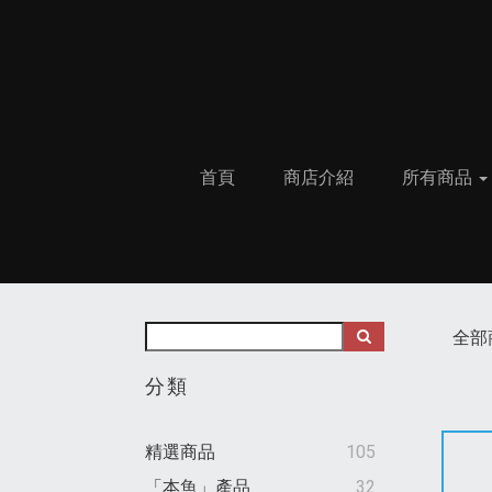
首頁
商店介紹
所有商品
全部
分類
精選商品
105
「本魚」產品
32