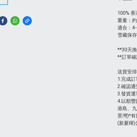
100%
重量：約
適合：4-
雪藏保存
**30天
**訂單
送貨安排
1.完成
2.確認
3.發貨
4.以順
港島、九
景灣)*
(新夏暉