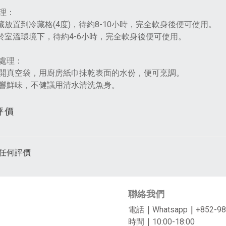
理：
雪藏放置到冷藏格(4度)，待約8-10小時，完全軟身後便可使用。
置於室溫環境下，待約4-6小時，完全軟身後便可使用。
處理：
開真空袋，用廚房紙巾抺乾表面的水份，便可烹調。
響鮮味，不健議用清水清洗魚身。
評價
任何評價
聯絡我們
電話
｜
Whatsapp
｜
+852-98
時間
｜
10:00-18:00