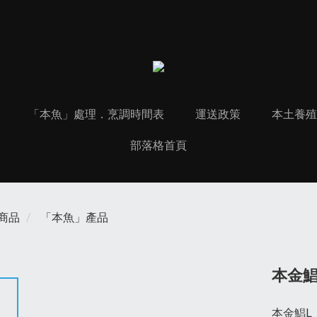
「本魚」處理．烹調時間表
運送政策
本土養殖 
部落格首頁
商品
「本魚」產品
本金鯧
本金鯧L