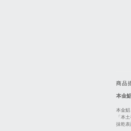
商品
本金鯧
本金鯧
「本⼟
抺乾表