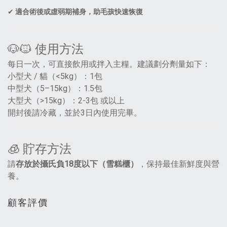
✔
適合術後或虛弱期補身，助毛孩快速恢復
🐶🐱 使用方法
每日一次，可直接飲用或拌入主糧。建議劃分劑量如下：
小型犬 / 貓（<5kg）：1包
中型犬（5–15kg）：1.5包
大型犬（>15kg）：2-3包 或以上
開封後請冷藏，並於3日內使用完畢。
🧊 貯存方法
請
存放於攝氏負18度以下（雪糕櫃）
，保持最佳新鮮度與營
養。
顧客評價