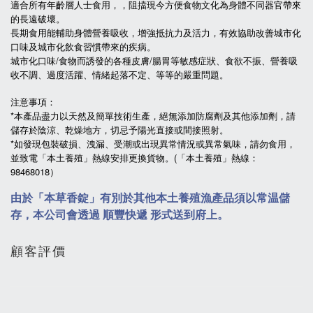
適合所有年齡層人士食用，，阻擋現今方便食物文化為身體不同器官帶來
的長遠破壞。
長期食用能輔助身體營養吸收，增強抵抗力及活力，有效協助改善城市化
口味及城市化飲食習慣帶來的疾病。
城市化口味/食物而誘發的各種皮膚/腸胃等敏感症狀、食欲不振、營養吸
收不調、過度活躍、情緒起落不定、等等的嚴重問題。
注意事項：
*本產品盡力以天然及簡單技術生產，絕無添加防腐劑及其他添加劑，請
儲存於陰涼、乾燥地方，切忌予陽光直接或間接照射。
*
如發現包裝破損、洩漏、受潮或出現異常情況或異常氣味，請勿食用，
(
並致電「本土養殖」熱線安排更換貨物。
「本土養殖」熱線：
98468018
）
由於「本草香錠」有別於其他本土養殖漁產品須以常温儲
存，
本公司會透過 順豐快遞 形式送到府上。
顧客評價