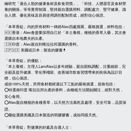
極研究「適合人類的健康食材及飲食習慣」、「科技、人體器官及食材營
養的關係」等等實用智識，堅持親自選購用料、調配處方、堅守健康、識
合人體、優化美味及容易使用調控配制而成，絕對信心保證。
「本草香錠」內的所有材料一律經Alex四處搜羅、嚴格挑選，材料包括：
🇭🇰香港：Alex會盡量採用自己於「本土養殖」種植的香草入藥，其次會
選購自本地農夫的出產。
🇮🇳印度：Alex親自到喀拉拉邦選購的香料。
🇯🇵🇺🇸
美國或日本：製造的膠囊
💊
「本草香錠」的優點：
「本土養殖」主理人LamAlex以多年經驗，親自固執調配，注重細節，完
全顧及提升健康、零化學殘留、改善城市飲食習慣帶來的疾病為設計目
標，信心保證。
成份100%天然，所用食材都經過以下三點的嚴格挑選，規格包括：
⭕️特選南印度 喀拉拉邦出產的香料，由種植方法開始關注，絕對天然，
安心食用。
⭕️Alex親自種植的各種香草，以天然方法風乾及處理，安全可靠，品質保
證。
⭕️藥錠選購美國及日本製造的明膠膠囊，成份同樣天然。
「本草香錠」對健康的好處及合適人士：