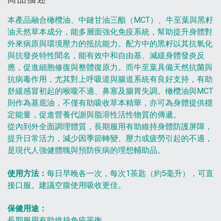
本產品融合橄欖油、中鏈甘油三酯（MCT）、牛至葉與黑籽
油天然草本成分，能多層面強化免疫系統，幫助提升身體對
外來病原與環境壓力的抵抗能力。配方中的黑籽以其抗氧化
與抗發炎特性聞名，能有效中和自由基、減緩身體發炎反
應，促進細胞修復與整體復原力。而牛至葉具備天然抗菌與
抗病毒作用，尤其對上呼吸道與腸道系統有良好支持，有助
舒緩感冒初起的喉嚨不適、鼻塞及腸胃失調。橄欖油與MCT
則作為基底油，不僅有助吸收草本精華，亦可為身體提供穩
定能量，促進營養代謝與脂溶性活性物質的傳遞。
從內到外全面調理體質，長期服用有助維持身體防護屏障，
提升日常活力，減少因季節轉變、壓力或疲勞引起的不適，
是現代人強健體魄與預防疾病的理想輔助品。
使用方法：
每日早晚各一次，每次1茶匙（約5毫升），可直
接口服。建議空腹使用吸收更佳。
保健用途：
長期服用有助維持免疫平衡