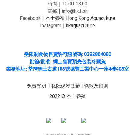
時間
｜
10:00-18:00
電郵
｜
info@hk.fish
Facebook
｜
本土養殖 Hong Kong Aquaculture
Instagram
｜
hkaquaculture
受限制食物售賣許可證號碼: 0392804080
/
:
批簽
批准
網上售賣預先包裝冷藏魚
:
168
4
408
業務地址
荃灣德士古道
號德豐工業中心一座
樓
室
免責聲明
|
私隱保護政策
|
條款及細則
2022 © 本土養殖