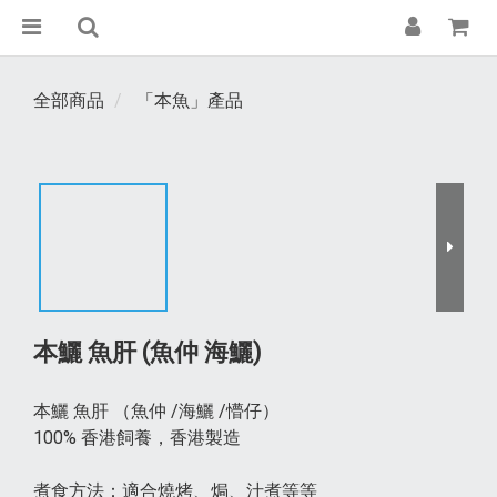
全部商品
「本魚」產品
本鱺 魚肝 (魚仲 海鱺)
本鱺 魚肝 （魚仲 /海鱺 /懵仔）
100% 香港飼養，香港製造
煮食方法：適合燒烤、焗、汁煮等等 