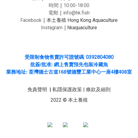
時間
｜
10:00-18:00
電郵
｜
info@hk.fish
Facebook
｜
本土養殖 Hong Kong Aquaculture
Instagram
｜
hkaquaculture
受限制食物售賣許可證號碼: 0392804080
/
:
批簽
批准
網上售賣預先包裝冷藏魚
:
168
4
408
業務地址
荃灣德士古道
號德豐工業中心一座
樓
室
免責聲明
|
私隱保護政策
|
條款及細則
2022 © 本土養殖