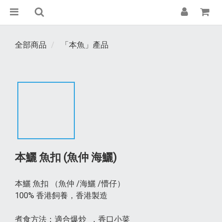
全部商品
「本魚」產品
本鱺 魚扣 (魚仲 海鱺)
本鱺 魚扣 （魚仲 /海鱺 /懵仔）
100% 香港飼養，香港製造
煮食方法：適合爆炒  ，香口小菜